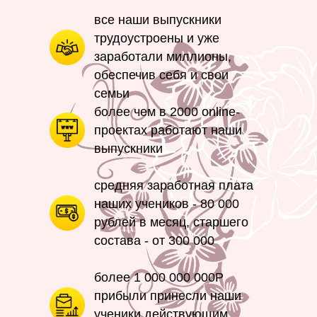
все наши выпускники
трудоустроены и уже
заработали миллионы,
обеспечив себя и свои
семьи
более чем в 2000 online-
проектах работают наши
выпускники
средняя заработная плата
наших учеников - 80 000
рублей в месяц, старшего
состава - от 300 000
более 1 000 000 000Р
прибыли принесли наши
ученики действующим