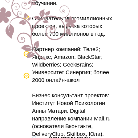
обучении.
Основатель многомиллионных
проектов, выручка которых
более 700 миллионов в год.
Партнер компаний: Теле2;
Яндекс; Amazon; BlackStar;
Wildberries; GeekBrains;
Университет Синергия; более
2000 онлайн-школ
Бизнес консультант проектов:
Институт Новой Психологии
Анны Матари, Digital
направление компании Mail.ru
(основатели Вконтакте,
DeliveryClub, Skillbox, Юла).